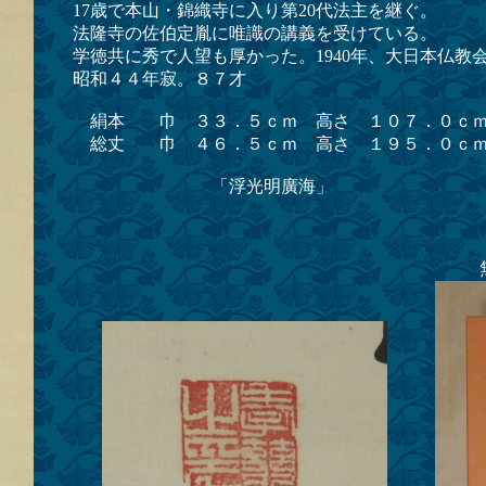
17歳で本山・錦織寺に入り第20代法主を継ぐ。
法隆寺の佐伯定胤に唯識の講義を受けている。
学徳共に秀で人望も厚かった。1940年、大日本仏教
昭和４４年寂。８７才
絹本 巾 ３３．５ｃｍ 高さ １０７．０ｃｍ
総丈 巾 ４６．５ｃｍ 高さ １９５．０ｃｍ
「浮光明廣海」