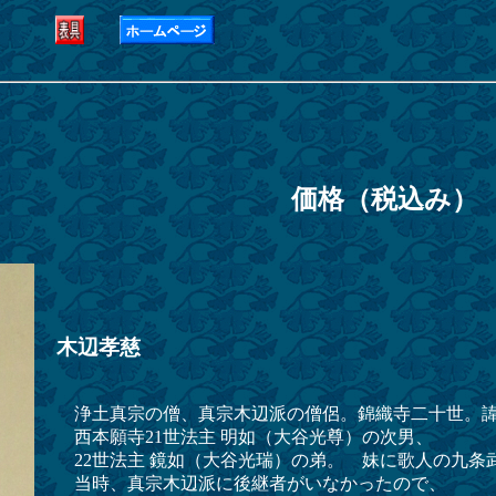
52
格（税込み） 
木辺孝慈
浄土真宗の僧、真宗木辺派の僧侶。錦織寺二十世。諱
西本願寺21世法主 明如（大谷光尊）の次男、
22世法主 鏡如（大谷光瑞）の弟。 妹に歌人の九条
当時、真宗木辺派に後継者がいなかったので、