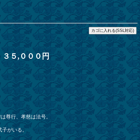
３５,０００円
は尊行、孝慈は法号。
武子がいる。