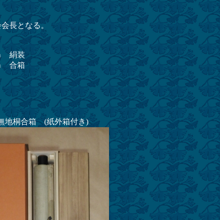
会会長となる。
 絹装
 合箱
無地桐合箱 (紙外箱付き)