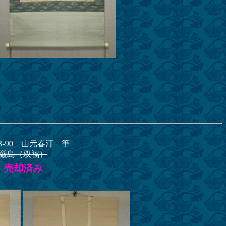
B-90
山元春汀 筆
厳島（双福）
売却済み