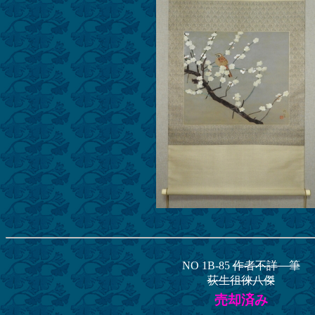
NO 1B-85
作者不詳 筆
荻生徂徠八傑
売却済み