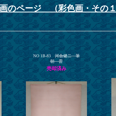
画のページ （彩色画・その
NO 1B-83
河合健二 筆
朝 雲
売却済み