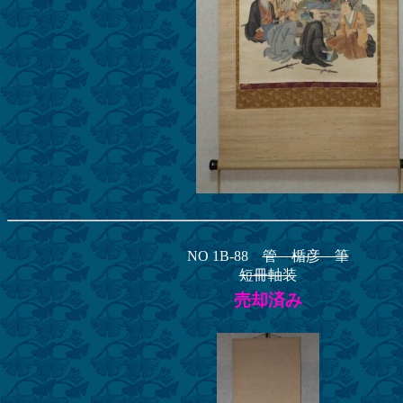
NO 1B-88
管 楯彦 筆
短冊軸装
売却済み