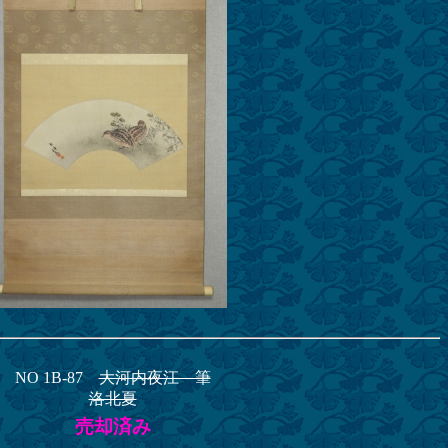
NO 1B-87
大河内夜江 筆
洛北夏
売却済み