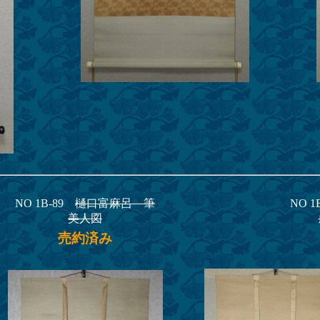
NO 1B-89
樋口富麻呂 筆
NO 1
美人図
売約済み