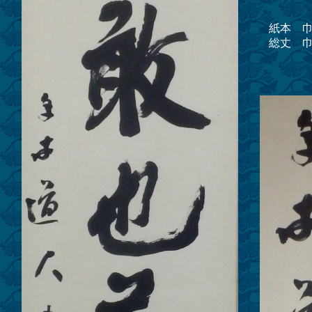
紙本 巾
総丈 巾
「勇