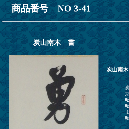
商品番号 NO 3-4
炭山南木 書
炭山南木
炭山南木
京都市立
昭和17
昭和26
また、大
昭和５